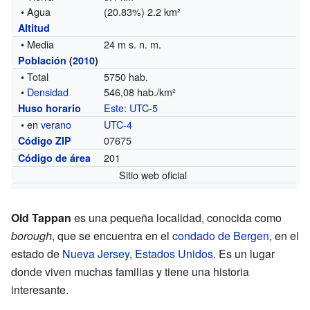
• Agua
(20.83%) 2.2 km²
Altitud
• Media
24 m s. n. m.
Población
(
2010
)
• Total
5750 hab.
•
Densidad
546,08 hab./km²
Este
:
UTC-5
Huso horario
• en
verano
UTC-4
07675
Código ZIP
201
Código de área
Sitio web oficial
Old Tappan
es una pequeña localidad, conocida como
borough
, que se encuentra en el
condado de Bergen
, en el
estado de
Nueva Jersey
,
Estados Unidos
. Es un lugar
donde viven muchas familias y tiene una historia
interesante.