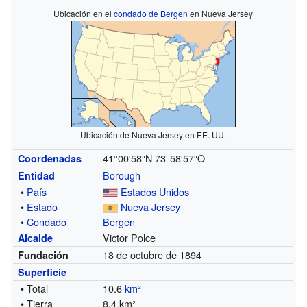
Ubicación en el
condado de Bergen
en Nueva Jersey
Ubicación de Nueva Jersey en EE. UU.
41°00′58″N
73°58′57″O
Coordenadas
Borough
Entidad
•
País
Estados Unidos
•
Estado
Nueva Jersey
•
Condado
Bergen
Victor Polce
Alcalde
18 de octubre de 1894
Fundación
Superficie
• Total
10.6
km²
• Tierra
8.4 km²