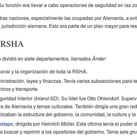
u función era llevar a cabo operaciones de seguridad en las 
as naciones, especialmente las ocupadas por Alemania, a entr
 jurisdicción alemana. Esto era parte de un plan mayor para reso
a RSHA
 dividió en siete departamentos, llamados
Ämter
:
sonal y la organización de toda la RSHA.
inistración, leyes y finanzas. Tenía varias subsecciones para 
icos y transporte.
guridad Interior (
Inland-SD
). Su líder fue Otto Ohlendorf. Supe
a de Alemania y temas culturales. También dirigía una gran re
izaban la estructura del gobierno, la comunidad, la cultura y l
stapo
, dirigida por Heinrich Müller. Esta oficina tenía el poder
ra buscar y reprimir a los opositores del gobierno. Tenía seis 