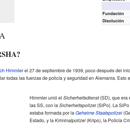
Fundación
Disolución
HA
 RSHA?
ich Himmler
el 27 de septiembre de 1939, poco después del ini
ar todas las fuerzas de policía y seguridad en Alemania. Esto er
Himmler unió el
Sicherheitsdienst
(SD), que era e
las SS, con la
Sicherheitspolizei
(SiPo). La SiPo 
estaba formada por la
Geheime Staatspolizei
(Ge
Estado, y la
Kriminalpolizei
(Kripo), la Policía Cr