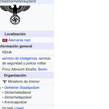
chssicherheitshauptamt
Localización
Alemania nazi
nformación general
RSHA
servicio de inteligencia
, servicio
de seguridad y policía militar
Prinz-Albrecht-Straße,
Berlín
Organización
Ministerio de Interior
•
s
Geheime Staatspolizei
•
Sicherheitsdienst
•
Sicherheitspolizei
•
Kriminalpolizei
50.648
(
1944
)