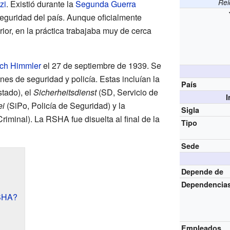
Rei
zi
. Existió durante la
Segunda Guerra
eguridad del país. Aunque oficialmente
rior, en la práctica trabajaba muy de cerca
ich Himmler
el 27 de septiembre de 1939. Se
nes de seguridad y policía. Estas incluían la
País
stado), el
Sicherheitsdienst
(SD, Servicio de
I
ei
(SiPo, Policía de Seguridad) y la
Sigla
Criminal). La RSHA fue disuelta al final de la
Tipo
Sede
Depende de
Dependencia
RSHA?
Empleados