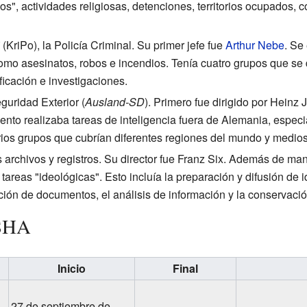
ios", actividades religiosas, detenciones, territorios ocupados, 
(KriPo), la Policía Criminal. Su primer jefe fue
Arthur Nebe
. Se
mo asesinatos, robos e incendios. Tenía cuatro grupos que se 
ficación e investigaciones.
eguridad Exterior (
Ausland-SD
). Primero fue dirigido por Heinz 
nto realizaba tareas de inteligencia fuera de Alemania, espec
arios grupos que cubrían diferentes regiones del mundo y medios
 archivos y registros. Su director fue Franz Six. Además de ma
tareas "ideológicas". Esto incluía la preparación y difusión de 
ción de documentos, el análisis de información y la conservació
RSHA
Inicio
Final
27 de septiembre de