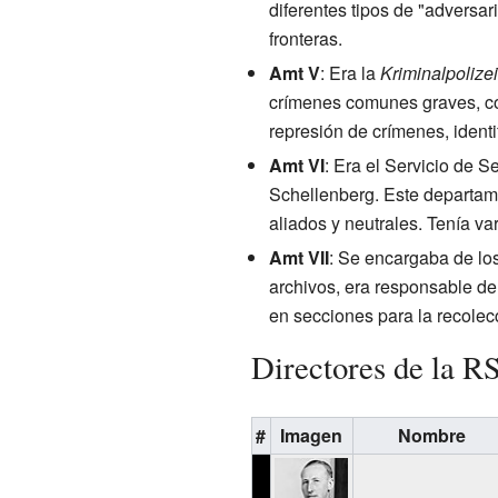
diferentes tipos de "adversar
fronteras.
Amt V
: Era la
Kriminalpolizei
crímenes comunes graves, co
represión de crímenes, identi
Amt VI
: Era el Servicio de S
Schellenberg. Este departame
aliados y neutrales. Tenía v
Amt VII
: Se encargaba de los
archivos, era responsable de 
en secciones para la recolec
Directores de la 
#
Imagen
Nombre