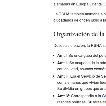
alemanas en Europa Oriental. S
La RSHA también animaba a otr
ciudadanos de origen judío a la
Organización de l
Desde su creación, la RSHA se
Amt I
: Se encargaba del per
Amt II
: Se ocupaba de la adm
contabilidad, asuntos económ
Amt III
: Era el Servicio de Se
con alemanes que vivían fuer
Se dividía en grupos que anal
Amt IV
: Correspondía a la
Ge
razones políticas. Su tarea e