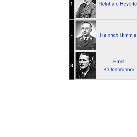
1
Reinhard Heydric
-
Heinrich Himmle
Ernst
3
Kaltenbrunner