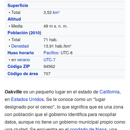
Superficie
• Total
3,52
km²
Altitud
• Media
49 m s. n. m.
Población
(
2010
)
• Total
71 hab.
•
Densidad
13,91 hab./km²
Pacífico
: UTC-8
Huso horario
• en
verano
UTC-7
94562
Código ZIP
707
Código de área
Oakville
es un pequeño lugar en el estado de
California
,
en
Estados Unidos
. Se le conoce como un "lugar
designado por el censo", lo que significa que es una zona
con población que el gobierno identifica para recopilar
datos, aunque no tiene un gobierno municipal propio como
una ciudad. Se encuentra en el
condado de Napa
, una