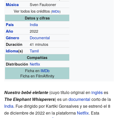
Sven Faulconer
Música
Ver todos los créditos
(
IMDb
)
Datos y cifras
India
País
2022
Año
Documental
Género
41 minutos
Duración
Tamil
Idioma
(s)
Compañías
Netflix
Distribución
Ficha
en
IMDb
Ficha
en FilmAffinity
Nuestro bebé elefante
(cuyo título original en
inglés
es
The Elephant Whisperers
) es un
documental
corto de la
India
. Fue dirigido por Kartiki Gonsalves y se estrenó el 8
de diciembre de 2022 en la plataforma
Netflix
. Esta