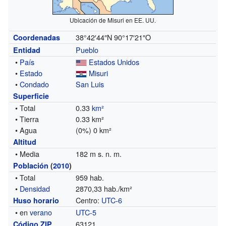
Ubicación de Misuri en EE. UU.
38°42′44″N
90°17′21″O
Coordenadas
Pueblo
Entidad
•
País
Estados Unidos
•
Estado
Misuri
•
Condado
San Luis
Superficie
• Total
0.33
km²
• Tierra
0.33 km²
• Agua
(0%) 0 km²
Altitud
• Media
182 m s. n. m.
Población
(
2010
)
• Total
959 hab.
•
Densidad
2870,33 hab./km²
Centro:
UTC-6
Huso horario
• en
verano
UTC-5
63121
Código ZIP