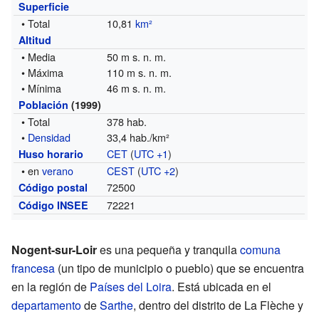
Superficie
• Total
10,81
km²
Altitud
• Media
50 m s. n. m.
• Máxima
110 m s. n. m.
• Mínima
46 m s. n. m.
Población
(1999)
• Total
378 hab.
•
Densidad
33,4 hab./km²
CET
(
UTC +1
)
Huso horario
• en
verano
CEST
(
UTC +2
)
72500
Código postal
72221
Código INSEE
Nogent-sur-Loir
es una pequeña y tranquila
comuna
francesa
(un tipo de municipio o pueblo) que se encuentra
en la región de
Países del Loira
. Está ubicada en el
departamento
de
Sarthe
, dentro del distrito de La Flèche y