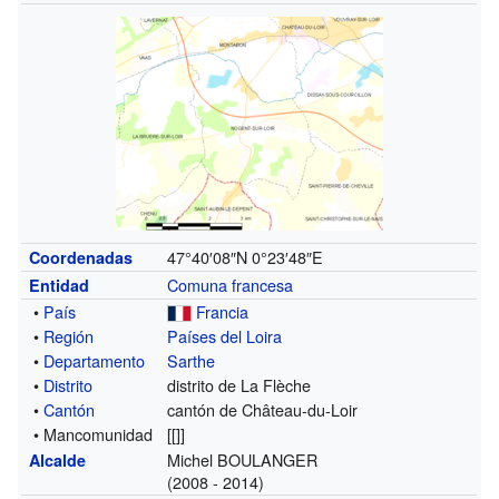
47°40′08″N
0°23′48″E
Coordenadas
Comuna francesa
Entidad
•
País
Francia
•
Región
Países del Loira
•
Departamento
Sarthe
•
Distrito
distrito de La Flèche
•
Cantón
cantón de Château-du-Loir
• Mancomunidad
[[]]
Michel BOULANGER
Alcalde
(2008 - 2014)