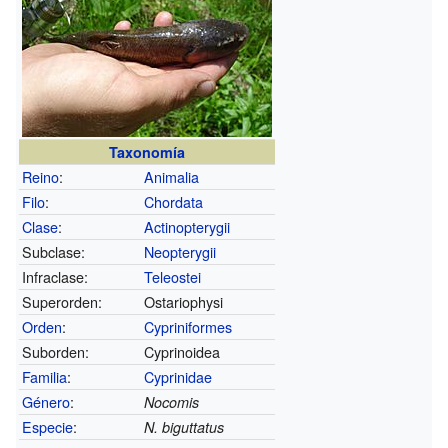
Taxonomía
Reino
:
Animalia
Filo
:
Chordata
Clase
:
Actinopterygii
Subclase:
Neopterygii
Infraclase:
Teleostei
Superorden:
Ostariophysi
Orden
:
Cypriniformes
Suborden:
Cyprinoidea
Familia
:
Cyprinidae
Género
:
Nocomis
Especie
:
N. biguttatus