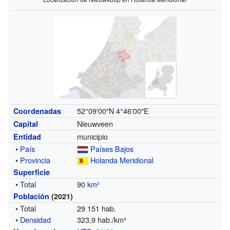
52°09′00″N
4°46′00″E
Coordenadas
Nieuwveen
Capital
municipio
Entidad
•
País
Países Bajos
•
Provincia
Holanda Meridional
Superficie
• Total
90
km²
Población
(2021)
• Total
29 151 hab.
•
Densidad
323,9 hab./km²