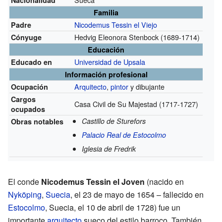
Familia
Nicodemus Tessin el Viejo
Padre
Hedvig Eleonora Stenbock
(1689-1714)
Cónyuge
Educación
Universidad de Upsala
Educado en
Información profesional
Arquitecto
,
pintor
y dibujante
Ocupación
Cargos
Casa Civil de Su Majestad
(1717-1727)
ocupados
Castillo de Sturefors
Obras notables
Palacio Real de Estocolmo
Iglesia de Fredrik
El conde
Nicodemus Tessin el Joven
(nacido en
Nyköping
,
Suecia
, el 23 de mayo de 1654 – fallecido en
Estocolmo
, Suecia, el 10 de abril de 1728) fue un
importante
arquitecto
sueco del estilo barroco. También