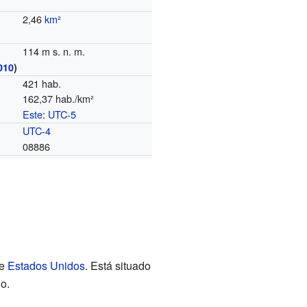
2,46
km²
114 m s. n. m.
010
)
421 hab.
162,37 hab./km²
Este
:
UTC-5
o
UTC-4
08886
de
Estados Unidos
. Está situado
o.