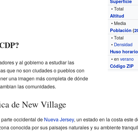
Superficie
• Total
Altitud
• Media
Población
(
2
• Total
s CDP?
•
Densidad
Huso horari
• en
verano
dores y al gobierno a estudiar las
Código ZIP
eas que no son ciudades o pueblos con
e tener una imagen más completa de dónde
 cambian las comunidades.
ica de New Village
 parte occidental de
Nueva Jersey
, un estado en la costa este 
zona conocida por sus paisajes naturales y su ambiente tranquil