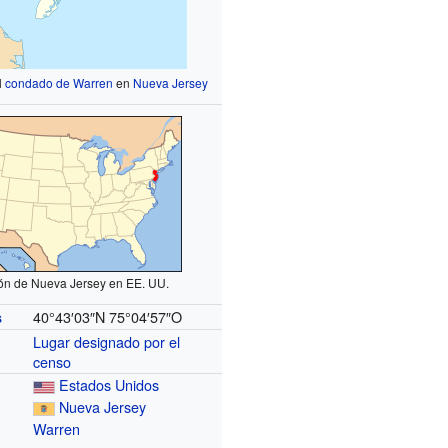
l
condado de Warren
en
Nueva Jersey
ón de Nueva Jersey en EE. UU.
40°43′03″N
75°04′57″O
s
Lugar designado por el
censo
Estados Unidos
Nueva Jersey
Warren