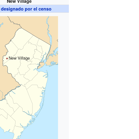
New Village
 designado por el censo
New Village