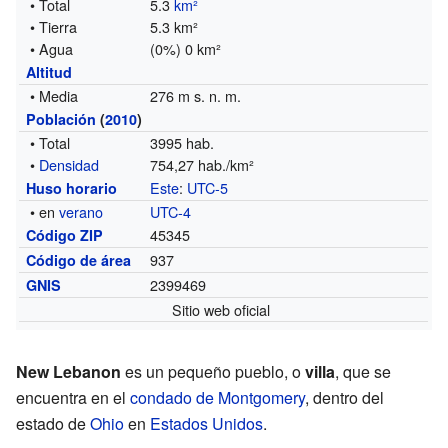
• Total
5.3
km²
• Tierra
5.3 km²
• Agua
(0%) 0 km²
Altitud
• Media
276 m s. n. m.
Población
(
2010
)
• Total
3995 hab.
•
Densidad
754,27 hab./km²
Este
:
UTC-5
Huso horario
• en
verano
UTC-4
45345
Código ZIP
937
Código de área
2399469
GNIS
Sitio web oficial
New Lebanon
es un pequeño pueblo, o
villa
, que se
encuentra en el
condado de Montgomery
, dentro del
estado de
Ohio
en
Estados Unidos
.