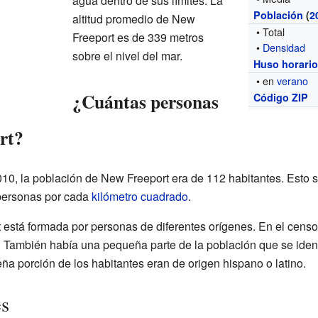
agua dentro de sus límites. La
Población
(
2
altitud promedio de New
• Total
Freeport es de 339 metros
•
Densidad
sobre el nivel del mar.
Huso horari
• en
verano
¿Cuántas personas
Código ZIP
rt?
10, la población de New Freeport era de 112 habitantes. Esto s
personas por cada
kilómetro cuadrado
.
stá formada por personas de diferentes orígenes. En el censo 
. También había una pequeña parte de la población que se ident
a porción de los habitantes eran de origen hispano o latino.
es