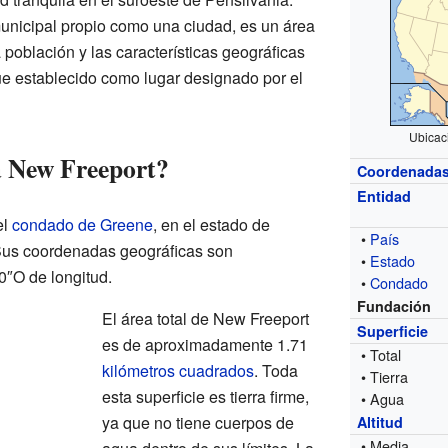
unicipal propio como una ciudad, es un área
 población y las características geográficas
Fue establecido como lugar designado por el
Ubicac
a New Freeport?
Coordenada
Entidad
el
condado de Greene
, en el estado de
•
País
Sus coordenadas geográficas son
•
Estado
0″O de longitud.
•
Condado
Fundación
El área total de New Freeport
Superficie
es de aproximadamente 1.71
• Total
kilómetros cuadrados
. Toda
• Tierra
esta superficie es tierra firme,
• Agua
ya que no tiene cuerpos de
Altitud
• Media