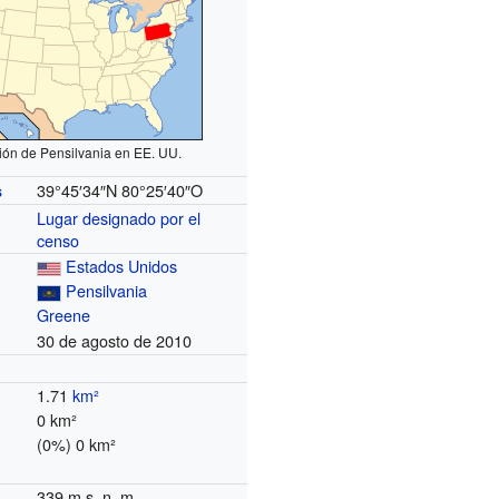
ión de Pensilvania en EE. UU.
39°45′34″N
80°25′40″O
s
Lugar designado por el
censo
Estados Unidos
Pensilvania
Greene
30 de agosto de 2010
1.71
km²
0 km²
(0%) 0 km²
339 m s. n. m.