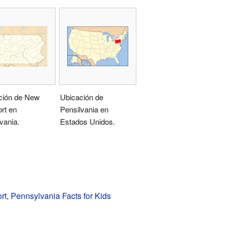
ción de New
Ubicación de
rt en
Pensilvania en
vania.
Estados Unidos.
t, Pennsylvania Facts for Kids