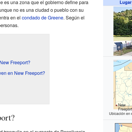
ue es una zona que el gobierno define para
Lugar
aunque no es una ciudad o pueblo con su
entra en el
condado de Greene
. Según el
personas.
New Freeport?
ven en New Freeport?
New
Freepor
Ubicación en 
ort?
tranquila en el suroeste de Pensilvania.