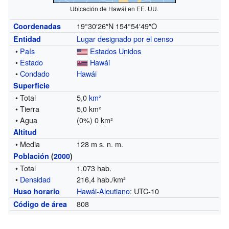
Ubicación de Hawái en EE. UU.
19°30′26″N
154°54′49″O
Coordenadas
Lugar designado por el censo
Entidad
•
País
Estados Unidos
•
Estado
Hawái
•
Condado
Hawái
Superficie
• Total
5,0
km²
• Tierra
5,0 km²
• Agua
(0%) 0 km²
Altitud
• Media
128 m s. n. m.
Población
(
2000
)
• Total
1,073 hab.
•
Densidad
216,4 hab./km²
Hawái-Aleutiano
: UTC-10
Huso horario
808
Código de área