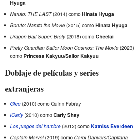
Hyuga
Naruto: THE LAST
(2014) como
Hinata Hyuga
Boruto: Naruto the Movie
(2015) como
Hinata Hyuga
Dragon Ball Super: Broly
(2018) como
Cheelai
Pretty Guardian Sailor Moon Cosmos: The Movie
(2023)
como
Princesa Kakyuu/Sailor Kakyuu
Doblaje de películas y series
extranjeras
Glee
(2010) como Quinn Fabray
iCarly
(2010) como
Carly Shay
Los juegos del hambre
(2012) como
Katniss Everdeen
Captain Marvel
(2019) como
Carol Danvers/Capitana