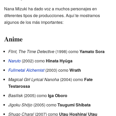
Nana Mizuki ha dado voz a muchos personajes en
diferentes tipos de producciones. Aquí te mostramos
algunos de los más importantes:
Anime
Flint, The Time Detective
(1998) como
Yamato Sora
Naruto
(2002) como
Hinata Hyūga
Fullmetal Alchemist
(2003) como
Wrath
Magical Girl Lyrical Nanoha
(2004) como
Fate
Testarossa
Basilisk
(2005) como
Iga Oboro
Jigoku Shōjo
(2005) como
Tsugumi Shibata
Shugo Chara!
(2007) como
Utau Hoshina/ Utau