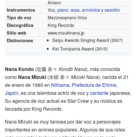
Anison
Voz,
piano
,
arpa
,
armónica
y
saxofón
Instrumentos
Mezzosoprano lírica
Tipo de voz
King Records
Discográfica
www.mizukinana.jp
Sitio web
Seiyu Awards Singing Award
(2007)
Distinciones
Kei Tomiyama Award
(2010)
Nana Kondo
(
近藤 奈々
Kondō Nana
)
, más conocida
como
Nana Mizuki
(
水樹 奈々
Mizuki Nana
)
, nacida el 21
de enero de 1980 en
Niihama
,
Prefectura de Ehime
,
Japón
, es una talentosa actriz de voz y
cantante
japonesa.
Su agencia de voz actual es Star Crew y su música es
lanzada por King Records.
Nana Mizuki es muy famosa por dar voz a personajes
importantes en animes populares. Algunos de sus roles