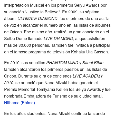
Interpretación Musical en los primeros Seiyū Awards por
su canción "Justice to Believe". En 2009, su séptimo
álbum,
ULTIMATE DIAMOND
, fue el primero de una actriz
de voz en alcanzar el número uno en las listas de álbumes
de Oricon. Ese mismo año, realizó un gran concierto en el
Seibu Dome llamado
LIVE DIAMOND
, al que asistieron
más de 30.000 personas. También fue invitada a participar
en el famoso programa de televisión Kohaku Uta Gassen.
En 2010, sus sencillos
PHANTOM MIND
y
Silent Bible
también alcanzaron los primeros puestos en las listas de
Oricon. Durante su gira de conciertos
LIVE ACADEMY
2010
, se anunció que Nana Mizuki había ganado el
Premio Memorial Tomiyama Kei en los Seiyū Awards y fue
nombrada Embajadora de Turismo de su ciudad natal,
Niihama (Ehime)
.
En los años siguientes, Nana Mizuki continuó lanzando