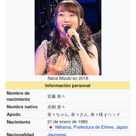
Nana Mizuki en 2018
Información personal
Nombre de
近藤 奈々
nacimiento
水樹 奈々
Nombre nativo
奈々ちゃん, 奈々さん, 奈々様 y ヘッド
Apodo
21 de enero de 1980
Nacimiento
Niihama
,
Prefectura de Ehime
,
Japón
Japonesa
Nacionalidad