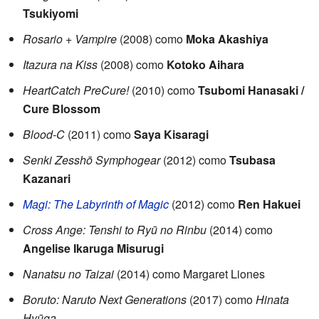
Tsukiyomi
Rosario + Vampire
(2008) como
Moka Akashiya
Itazura na Kiss
(2008) como
Kotoko Aihara
HeartCatch PreCure!
(2010) como
Tsubomi Hanasaki /
Cure Blossom
Blood-C
(2011) como
Saya Kisaragi
Senki Zesshō Symphogear
(2012) como
Tsubasa
Kazanari
Magi: The Labyrinth of Magic
(2012) como
Ren Hakuei
Cross Ange: Tenshi to Ryū no Rinbu
(2014) como
Angelise Ikaruga Misurugi
Nanatsu no Taizai
(2014) como Margaret Liones
Boruto: Naruto Next Generations
(2017) como
Hinata
Hyūga