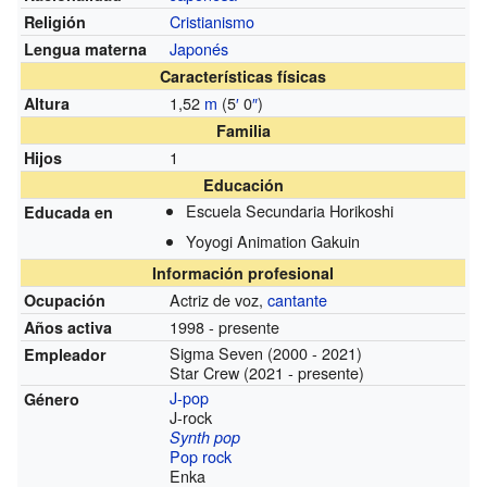
Cristianismo
Religión
Japonés
Lengua materna
Características físicas
1,52
m
(5
′
0
″
)
Altura
Familia
1
Hijos
Educación
Escuela Secundaria Horikoshi
Educada en
Yoyogi Animation Gakuin
Información profesional
Actriz de voz,
cantante
Ocupación
1998 - presente
Años activa
Sigma Seven (2000 - 2021)
Empleador
Star Crew (2021 - presente)
J-pop
Género
J-rock
Synth pop
Pop rock
Enka