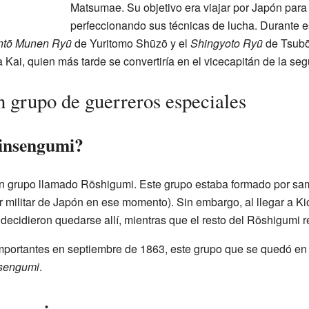
Matsumae. Su objetivo era viajar por Japón para
perfeccionando sus técnicas de lucha. Durante e
ntō Munen Ryū
de Yuritomo Shūzō y el
Shingyoto Ryū
de Tsubō
Kai, quien más tarde se convertiría en el vicecapitán de la s
 grupo de guerreros especiales
hinsengumi?
n grupo llamado Rōshigumi. Este grupo estaba formado por sam
er militar de Japón en ese momento). Sin embargo, al llegar a Ki
cidieron quedarse allí, mientras que el resto del Rōshigumi r
portantes en septiembre de 1863, este grupo que se quedó en 
sengumi
.