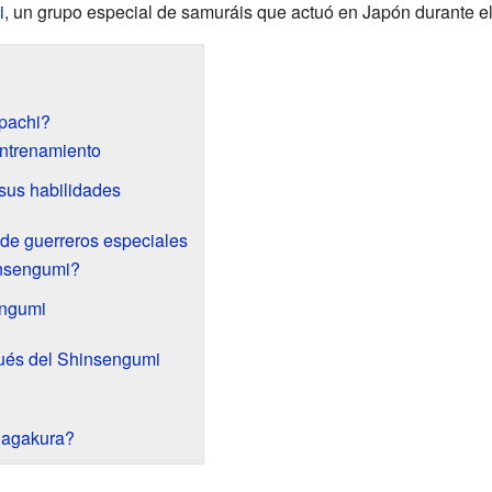
i
, un grupo especial de samuráis que actuó en Japón durante el
pachi?
entrenamiento
 sus habilidades
de guerreros especiales
insengumi?
engumi
ués del Shinsengumi
Nagakura?