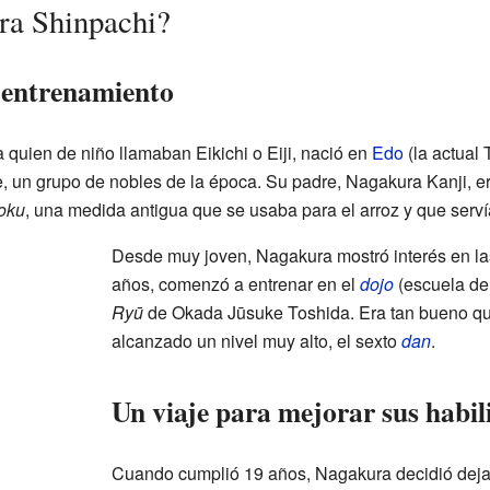
ra Shinpachi?
 entrenamiento
 quien de niño llamaban Eikichi o Eiji, nació en
Edo
(la actual 
 un grupo de nobles de la época. Su padre, Nagakura Kanji, era
oku
, una medida antigua que se usaba para el arroz y que servía
Desde muy joven, Nagakura mostró interés en las
años, comenzó a entrenar en el
dojo
(escuela de
Ryū
de Okada Jūsuke Toshida. Era tan bueno que
alcanzado un nivel muy alto, el sexto
dan
.
Un viaje para mejorar sus habil
Cuando cumplió 19 años, Nagakura decidió dejar 