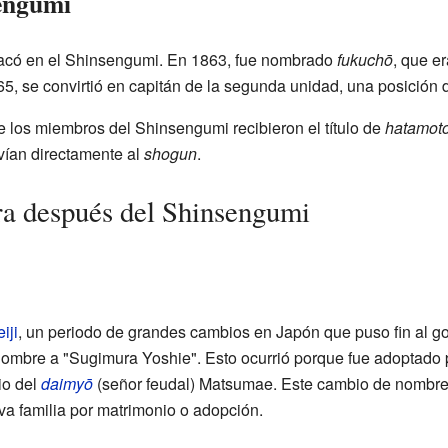
sengumi
acó en el Shinsengumi. En 1863, fue nombrado
fukuchō
, que e
, se convirtió en capitán de la segunda unidad, una posición 
e los miembros del Shinsengumi recibieron el título de
hatamot
vían directamente al
shogun
.
ra después del Shinsengumi
iji
, un periodo de grandes cambios en Japón que puso fin al g
ombre a "Sugimura Yoshie". Esto ocurrió porque fue adoptado p
io del
daimyō
(señor feudal) Matsumae. Este cambio de nombr
a familia por matrimonio o adopción.