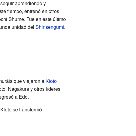
 seguir aprendiendo y
ste tiempo, entrenó en otros
chi Shume. Fue en este último
egunda unidad del
Shinsengumi
.
uráis que viajaron a
Kioto
oto, Nagakura y otros líderes
egresó a Edo.
Kioto se transformó