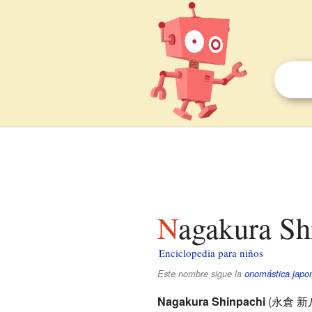
Nagakura Sh
Enciclopedia para niños
Este nombre sigue la
onomástica japo
Nagakura Shinpachi
(
永倉 新