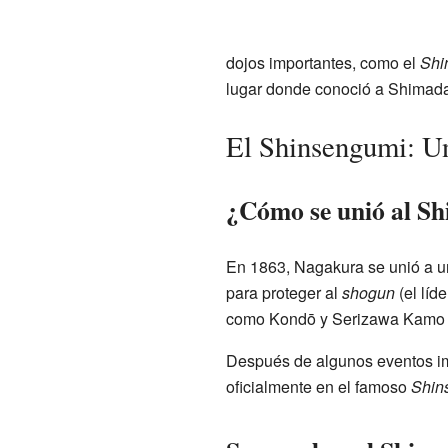
dojos importantes, como el
Shi
lugar donde conoció a Shimada 
El Shinsengumi: Un
¿Cómo se unió al S
En 1863, Nagakura se unió a u
para proteger al
shogun
(el líd
como Kondō y Serizawa Kamo de
Después de algunos eventos im
oficialmente en el famoso
Shin