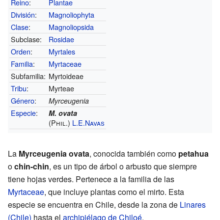
Reino
:
Plantae
División
:
Magnoliophyta
Clase
:
Magnoliopsida
Subclase:
Rosidae
Orden
:
Myrtales
Familia
:
Myrtaceae
Subfamilia:
Myrtoideae
Tribu
:
Myrteae
Género
:
Myrceugenia
Especie
:
M. ovata
(Phil.)
L.E.Navas
La
Myrceugenia ovata
, conocida también como
petahua
o
chin-chin
, es un tipo de árbol o arbusto que siempre
tiene hojas verdes. Pertenece a la familia de las
Myrtaceae
, que incluye plantas como el mirto. Esta
especie se encuentra en Chile, desde la zona de
Linares
(Chile)
hasta el
archipiélago de Chiloé
.