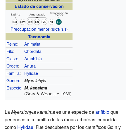
Estado de conservación
Preocupación menor
(
UICN 3.1
)
Taxonomía
Reino
:
Animalia
Filo
:
Chordata
Clase
:
Amphibia
Orden
:
Anura
Familia
:
Hylidae
Género
:
Myersiohyla
Especie
:
M. kanaima
(Goin & Woodley, 1969)
La
Myersiohyla kanaima
es una especie de
anfibio
que
pertenece a la familia de las ranas arbóreas, conocida
como
Hylidae
. Fue descubierta por los científicos Goin y