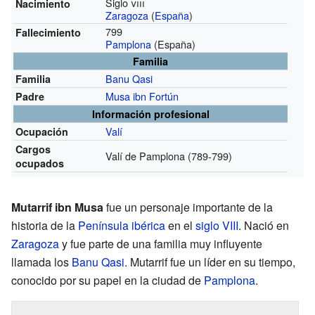
Siglo
viii
Nacimiento
Zaragoza
(
España
)
799
Fallecimiento
Pamplona
(España)
Familia
Banu Qasi
Familia
Musa ibn Fortún
Padre
Información profesional
Valí
Ocupación
Cargos
Valí de Pamplona
(789-799)
ocupados
Mutarrif ibn Musa
fue un personaje importante de la
historia de la
Península ibérica
en el
siglo VIII
. Nació en
Zaragoza
y fue parte de una familia muy influyente
llamada los
Banu Qasi
. Mutarrif fue un líder en su tiempo,
conocido por su papel en la ciudad de
Pamplona
.