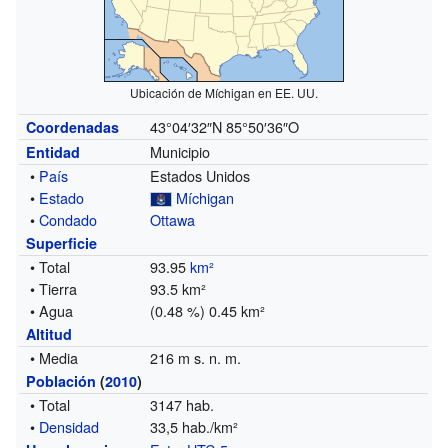
Ubicación de Míchigan en EE. UU.
43°04′32″N
85°50′36″O
Coordenadas
Municipio
Entidad
•
País
Estados Unidos
•
Estado
Míchigan
•
Condado
Ottawa
Superficie
• Total
93.95
km²
• Tierra
93.5 km²
• Agua
(0.48 %) 0.45 km²
Altitud
• Media
216 m s. n. m.
Población
(
2010
)
• Total
3147 hab.
•
Densidad
33,5 hab./km²