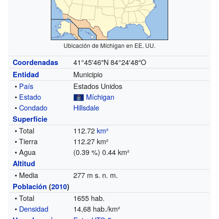
Ubicación de Míchigan en EE. UU.
41°45′46″N
84°24′48″O
Coordenadas
Municipio
Entidad
•
País
Estados Unidos
•
Estado
Míchigan
•
Condado
Hillsdale
Superficie
• Total
112.72
km²
• Tierra
112.27 km²
• Agua
(0.39 %) 0.44 km²
Altitud
• Media
277 m s. n. m.
Población
(
2010
)
• Total
1655 hab.
•
Densidad
14,68 hab./km²