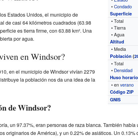
•
Condado
Superficie
los Estados Unidos, el municipio de
• Total
tal de casi 64 kilómetros cuadrados (63.98
• Tierra
erficie es tierra firme, con 63.88 km². Una
• Agua
bierta por agua.
Altitud
• Media
 viven en Windsor?
Población
(
2
• Total
•
Densidad
10, en el municipio de Windsor vivían 2279
Huso horari
istribuye la población nos da una idea de la
• en
verano
Código ZIP
GNIS
ión de Windsor?
oría, un 97.37%, eran personas de raza blanca. También había
s originarios de América), y un 0.22% de asiáticos. Un 0.13% d