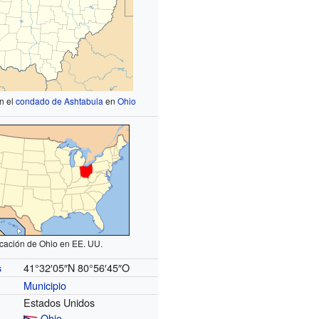
n el
condado de Ashtabula
en
Ohio
cación de Ohio en EE. UU.
41°32′05″N
80°56′45″O
s
Municipio
Estados Unidos
Ohio