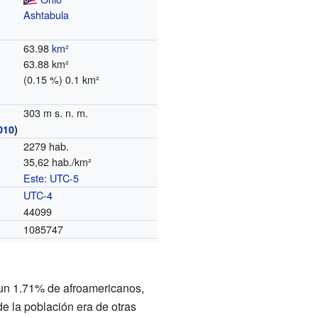
Ashtabula
63.98
km²
63.88 km²
(0.15 %) 0.1 km²
303 m s. n. m.
010
)
2279 hab.
35,62 hab./km²
Este
:
UTC-5
o
UTC-4
44099
1085747
 un 1.71% de afroamericanos,
e la población era de otras