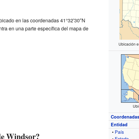
ubicado en las coordenadas 41°32′30″N
ntra en una parte específica del mapa de
Ubicación e
Ubi
Coordenada
Entidad
•
País
de Windsor?
•
Estado