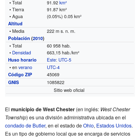
• Total
91.92
km²
• Tierra
91.87 km²
• Agua
(0.05%) 0.05 km²
Altitud
• Media
222 m s. n. m.
Población
(
2010
)
• Total
60 958 hab.
•
Densidad
663,15 hab./km²
Este
:
UTC-5
Huso horario
• en
verano
UTC-4
45069
Código ZIP
1085822
GNIS
Sitio web oficial
El
municipio de West Chester
(en inglés:
West Chester
Township
) es una división administrativa ubicada en el
condado de Butler
, en el estado de
Ohio
,
Estados Unidos
.
Es un tipo de gobierno local que se encarga de servicios