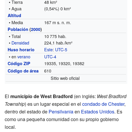
• Tierra
48 km²
• Agua
(0,54%) 0 km²
Altitud
• Media
167 m s. n. m.
Población
(
2000
)
• Total
10 775 hab.
•
Densidad
224,1 hab./km²
Este
:
UTC-5
Huso horario
• en
verano
UTC-4
19335, 19320, 19382
Código ZIP
610
Código de área
Sitio web oficial
El
municipio de West Bradford
(en inglés:
West Bradford
Township
) es un lugar especial en el
condado de Chester
,
dentro del estado de
Pensilvania
en
Estados Unidos
. Es
como una pequeña comunidad con su propio gobierno
local.