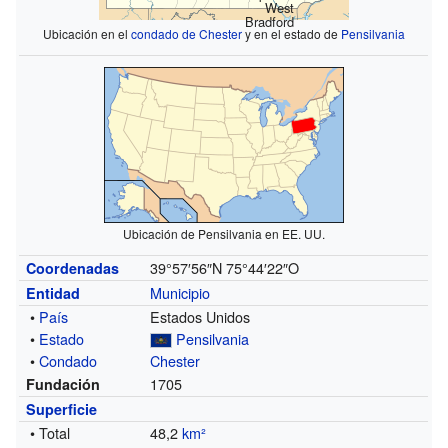
West
Bradford
Ubicación en el
condado de Chester
y en el estado de
Pensilvania
Ubicación de Pensilvania en EE. UU.
39°57′56″N
75°44′22″O
Coordenadas
Municipio
Entidad
•
País
Estados Unidos
•
Estado
Pensilvania
•
Condado
Chester
1705
Fundación
Superficie
• Total
48,2
km²