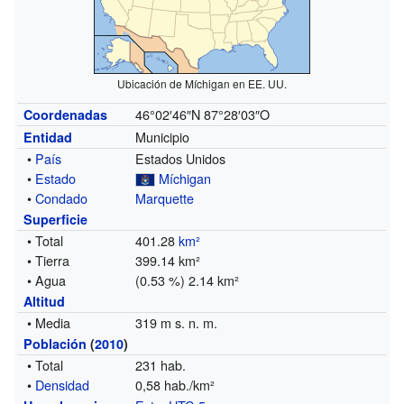
Ubicación de Míchigan en EE. UU.
46°02′46″N
87°28′03″O
Coordenadas
Municipio
Entidad
•
País
Estados Unidos
•
Estado
Míchigan
•
Condado
Marquette
Superficie
• Total
401.28
km²
• Tierra
399.14 km²
• Agua
(0.53 %) 2.14 km²
Altitud
• Media
319 m s. n. m.
Población
(
2010
)
• Total
231 hab.
•
Densidad
0,58 hab./km²