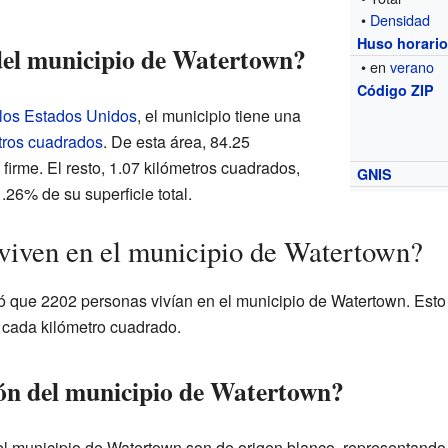
•
Densidad
Huso horari
del municipio de Watertown?
• en
verano
Código ZIP
 los Estados Unidos
, el municipio tiene una
tros cuadrados
. De esta área, 84.25
 firme. El resto, 1.07 kilómetros cuadrados,
GNIS
.26% de su superficie total.
viven en el municipio de Watertown?
tró que 2202 personas vivían en el municipio de Watertown. Esto
 cada kilómetro cuadrado.
ón del municipio de Watertown?
el municipio de Watertown son de origen blanco, representando