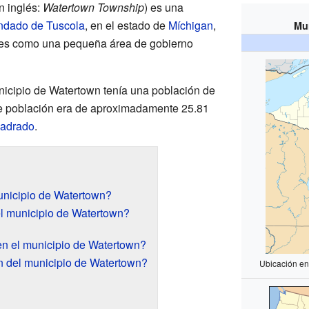
n inglés:
Watertown Township
) es una
ndado de Tuscola
, en el estado de
Míchigan
,
Mu
 es como una pequeña área de gobierno
unicipio de Watertown tenía una población de
e población era de aproximadamente 25.81
uadrado
.
unicipio de Watertown?
l municipio de Watertown?
n el municipio de Watertown?
n del municipio de Watertown?
Ubicación en