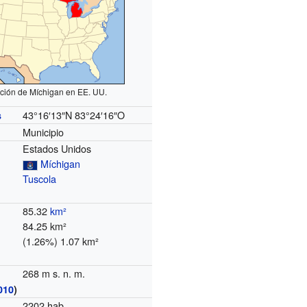
ción de Míchigan en EE. UU.
43°16′13″N
83°24′16″O
s
Municipio
Estados Unidos
Míchigan
Tuscola
85.32
km²
84.25 km²
(1.26%) 1.07 km²
268 m s. n. m.
010
)
2202 hab.