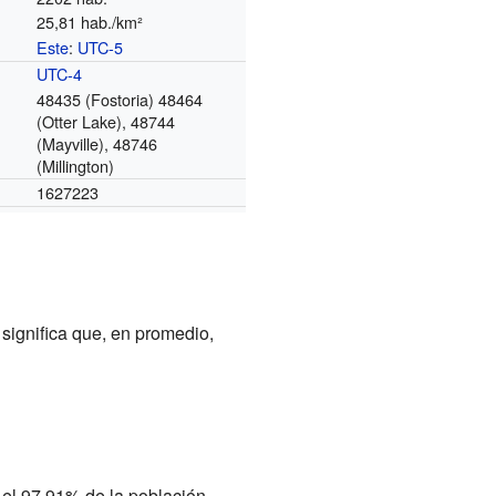
25,81 hab./km²
Este
:
UTC-5
o
UTC-4
48435 (Fostoria) 48464
(Otter Lake), 48744
(Mayville), 48746
(Millington)
1627223
 significa que, en promedio,
 el 97.91% de la población.