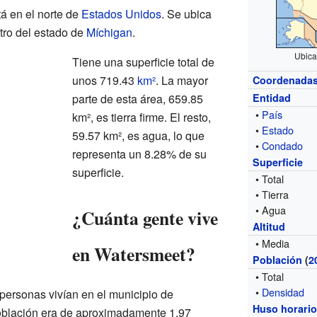
á en el norte de
Estados Unidos
. Se ubica
ntro del estado de
Míchigan
.
Ubica
Tiene una superficie total de
unos 719.43
km²
. La mayor
Coordenada
parte de esta área, 659.85
Entidad
•
País
km², es tierra firme. El resto,
•
Estado
59.57 km², es agua, lo que
•
Condado
representa un 8.28% de su
Superficie
superficie.
• Total
• Tierra
• Agua
¿Cuánta gente vive
Altitud
• Media
en Watersmeet?
Población
(
2
• Total
•
Densidad
 personas vivían en el municipio de
Huso horari
oblación era de aproximadamente 1.97