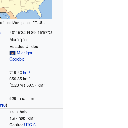
ción de Míchigan en EE. UU.
46°15′32″N
89°15′57″O
s
Municipio
Estados Unidos
Míchigan
Gogebic
719.43
km²
659.85 km²
(8.28 %) 59.57 km²
529 m s. n. m.
010
)
1417 hab.
1,97 hab./km²
Centro:
UTC-6
o