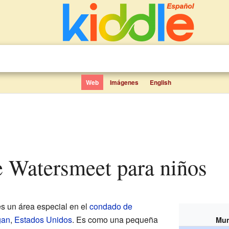
Web
Imágenes
English
de Watersmeet para niños
s un área especial en el
condado de
gan
,
Estados Unidos
. Es como una pequeña
Mun