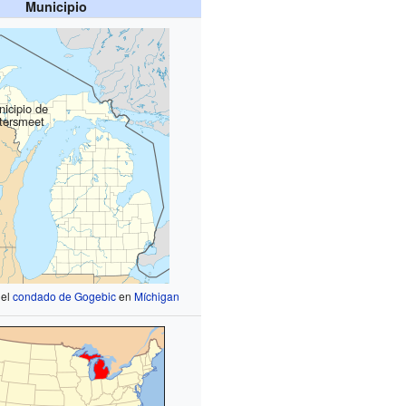
Municipio
icipio de
tersmeet
 el
condado de Gogebic
en
Míchigan