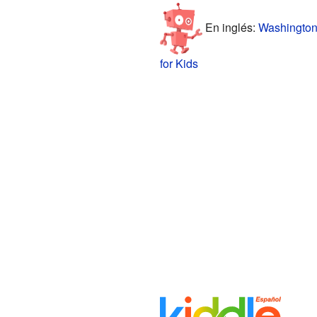
En inglés:
Washington
for Kids