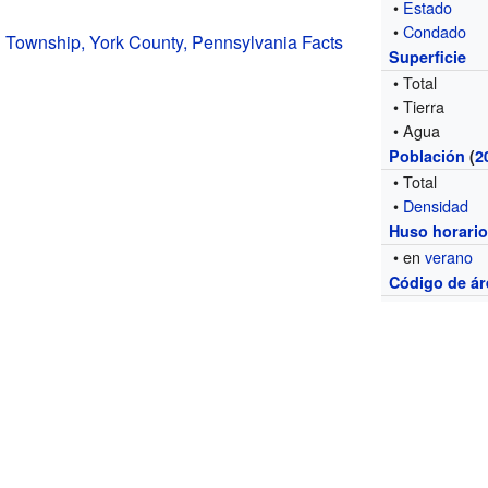
•
Estado
•
Condado
 Township, York County, Pennsylvania Facts
Superficie
• Total
• Tierra
• Agua
Población
(
2
• Total
•
Densidad
Huso horari
• en
verano
Código de ár