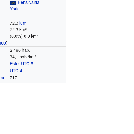
Pensilvania
York
72.3
km²
72.3 km²
(0.0%) 0,0 km²
000
)
2,460 hab.
34,1 hab./km²
Este
:
UTC-5
o
UTC-4
717
ea