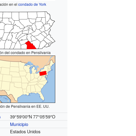
ación en el
condado de York
ón del condado en Pensilvania
ión de Pensilvania en EE. UU.
39°59′00″N
77°05′59″O
s
Municipio
Estados Unidos