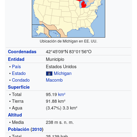
Ubicación de Míchigan en EE. UU.
42°45′09″N
83°01′56″O
Coordenadas
Municipio
Entidad
•
País
Estados Unidos
•
Estado
Míchigan
•
Condado
Macomb
Superficie
• Total
95.19
km²
• Tierra
91.88 km²
• Agua
(3.47%) 3.3 km²
Altitud
• Media
238 m s. n. m.
Población
(
2010
)
• Total
25 139 hab.