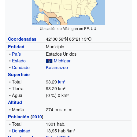
Ubicación de Míchigan en EE. UU.
42°06′56″N
85°21′13″O
Coordenadas
Municipio
Entidad
•
País
Estados Unidos
•
Estado
Míchigan
•
Condado
Kalamazoo
Superficie
• Total
93.29
km²
• Tierra
93.29 km²
• Agua
(0 %) 0 km²
Altitud
• Media
274 m s. n. m.
Población
(
2010
)
• Total
1301 hab.
•
Densidad
13,95 hab./km²