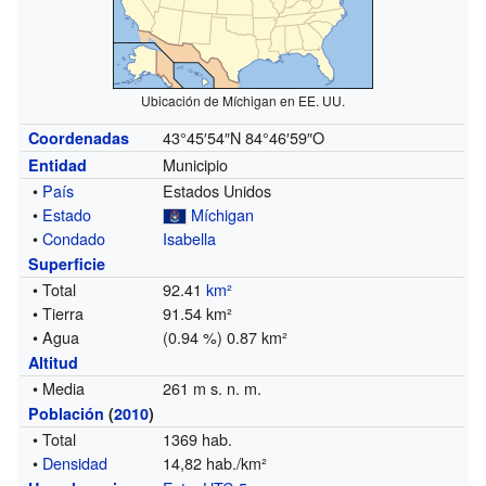
Ubicación de Míchigan en EE. UU.
43°45′54″N
84°46′59″O
Coordenadas
Municipio
Entidad
•
País
Estados Unidos
•
Estado
Míchigan
•
Condado
Isabella
Superficie
• Total
92.41
km²
• Tierra
91.54 km²
• Agua
(0.94 %) 0.87 km²
Altitud
• Media
261 m s. n. m.
Población
(
2010
)
• Total
1369 hab.
•
Densidad
14,82 hab./km²