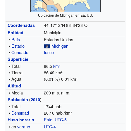
Ubicación de Míchigan en EE. UU.
44°17′12″N
83°34′23″O
Coordenadas
Municipio
Entidad
•
País
Estados Unidos
•
Estado
Míchigan
•
Condado
Iosco
Superficie
• Total
86.5
km²
• Tierra
86.49 km²
• Agua
(0.01 %) 0.01 km²
Altitud
• Media
209 m s. n. m.
Población
(
2010
)
• Total
1744 hab.
•
Densidad
20,16 hab./km²
Este
:
UTC-5
Huso horario
• en
verano
UTC-4