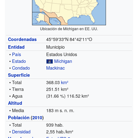
Ubicación de Míchigan en EE. UU.
45°59′33″N
84°42′11″O
Coordenadas
Municipio
Entidad
•
País
Estados Unidos
•
Estado
Míchigan
•
Condado
Mackinac
Superficie
• Total
368.03
km²
• Tierra
251.51 km²
• Agua
(31.66 %) 116.52 km²
Altitud
• Media
183 m s. n. m.
Población
(
2010
)
• Total
939 hab.
•
Densidad
2,55 hab./km²