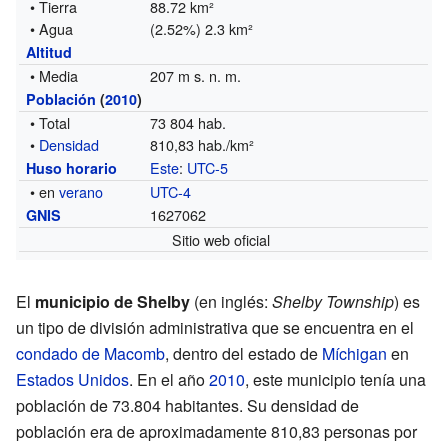
• Tierra
88.72 km²
• Agua
(2.52%) 2.3 km²
Altitud
• Media
207 m s. n. m.
Población
(
2010
)
• Total
73 804 hab.
•
Densidad
810,83 hab./km²
Este
:
UTC-5
Huso horario
• en
verano
UTC-4
1627062
GNIS
Sitio web oficial
El
municipio de Shelby
(en inglés:
Shelby Township
) es
un tipo de división administrativa que se encuentra en el
condado de Macomb
, dentro del estado de
Míchigan
en
Estados Unidos
. En el año
2010
, este municipio tenía una
población de 73.804 habitantes. Su densidad de
población era de aproximadamente 810,83 personas por