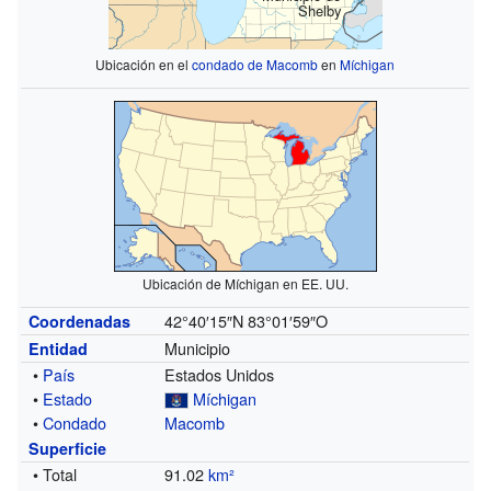
Shelby
Ubicación en el
condado de Macomb
en
Míchigan
Ubicación de Míchigan en EE. UU.
42°40′15″N
83°01′59″O
Coordenadas
Municipio
Entidad
•
País
Estados Unidos
•
Estado
Míchigan
•
Condado
Macomb
Superficie
• Total
91.02
km²