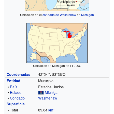
Municipio de
Salem
Ubicación en el
condado de Washtenaw
en
Míchigan
Ubicación de Míchigan en EE. UU.
42°24′N
83°36′O
Coordenadas
Municipio
Entidad
•
País
Estados Unidos
•
Estado
Míchigan
•
Condado
Washtenaw
Superficie
• Total
89.04
km²