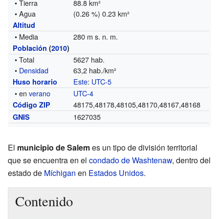
• Tierra
88.8 km²
• Agua
(0.26 %) 0.23 km²
Altitud
• Media
280 m s. n. m.
Población
(
2010
)
• Total
5627 hab.
•
Densidad
63,2 hab./km²
Este
:
UTC-5
Huso horario
• en
verano
UTC-4
48175,48178,48105,48170,48167,48168
Código ZIP
1627035
GNIS
El
municipio de Salem
es un tipo de división territorial
que se encuentra en el
condado de Washtenaw
, dentro del
estado de
Míchigan
en
Estados Unidos
.
Contenido