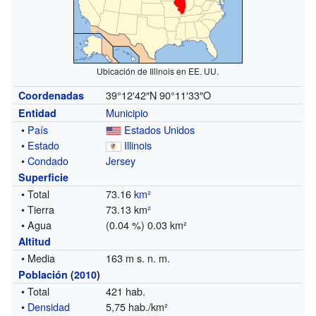
Ubicación de Illinois en EE. UU.
39°12′42″N
90°11′33″O
Coordenadas
Municipio
Entidad
•
País
Estados Unidos
•
Estado
Illinois
•
Condado
Jersey
Superficie
• Total
73.16
km²
• Tierra
73.13 km²
• Agua
(0.04 %) 0.03 km²
Altitud
• Media
163 m s. n. m.
Población
(
2010
)
• Total
421 hab.
•
Densidad
5,75 hab./km²