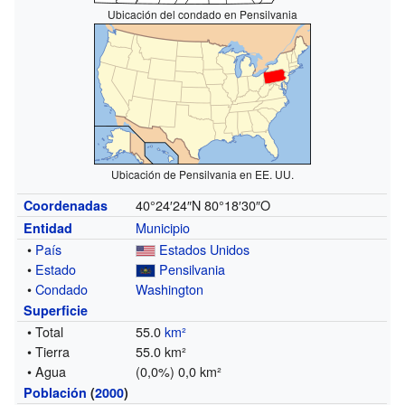
Ubicación del condado en Pensilvania
Ubicación de Pensilvania en EE. UU.
40°24′24″N
80°18′30″O
Coordenadas
Municipio
Entidad
•
País
Estados Unidos
•
Estado
Pensilvania
•
Condado
Washington
Superficie
• Total
55.0
km²
• Tierra
55.0 km²
• Agua
(0,0%) 0,0 km²
Población
(
2000
)