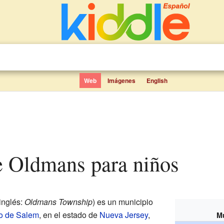
Web
Imágenes
English
de Oldmans para niños
inglés:
Oldmans Township
) es un municipio
o de Salem
, en el estado de
Nueva Jersey
,
M