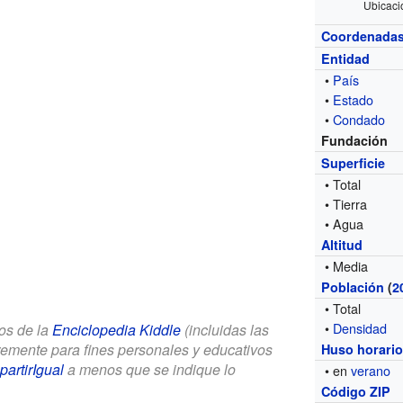
Ubicaci
Coordenada
Entidad
•
País
•
Estado
•
Condado
Fundación
Superficie
• Total
• Tierra
• Agua
Altitud
• Media
Población
(
2
• Total
•
Densidad
los de la
Enciclopedia Kiddle
(incluidas las
bremente para fines personales y educativos
Huso horari
artirIgual
a menos que se indique lo
• en
verano
Código ZIP