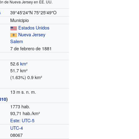
ón de Nueva Jersey en EE. UU.
39°45′24″N
75°25′49″O
s
Municipio
Estados Unidos
Nueva Jersey
Salem
7 de febrero de 1881
52.6
km²
51.7 km²
(1.63%) 0.9 km²
13 m s. n. m.
010
)
1773 hab.
93,71 hab./km²
Este
:
UTC-5
o
UTC-4
08067