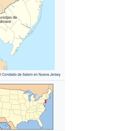
nicipio de
ldmans
el
Condado de Salem
en
Nueva Jersey