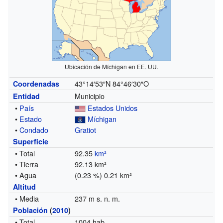
Ubicación de Míchigan en EE. UU.
43°14′53″N
84°46′30″O
Coordenadas
Municipio
Entidad
•
País
Estados Unidos
•
Estado
Míchigan
•
Condado
Gratiot
Superficie
• Total
92.35
km²
• Tierra
92.13 km²
• Agua
(0.23 %) 0.21 km²
Altitud
• Media
237 m s. n. m.
Población
(
2010
)
• Total
1004 hab.