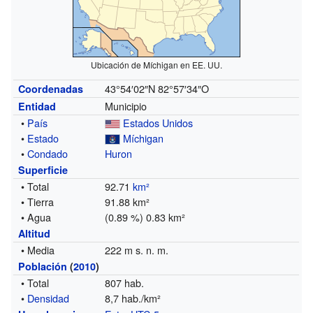
Ubicación de Míchigan en EE. UU.
43°54′02″N
82°57′34″O
Coordenadas
Municipio
Entidad
•
País
Estados Unidos
•
Estado
Míchigan
•
Condado
Huron
Superficie
• Total
92.71
km²
• Tierra
91.88 km²
• Agua
(0.89 %) 0.83 km²
Altitud
• Media
222 m s. n. m.
Población
(
2010
)
• Total
807 hab.
•
Densidad
8,7 hab./km²