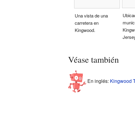
Ubicac
Una vista de una
munici
carretera en
Kingw
Kingwood.
Jersey
Véase también
En inglés:
Kingwood T