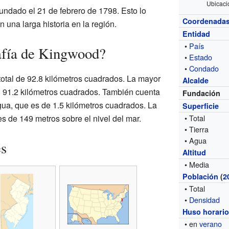
Ubicaci
undado el 21 de febrero de 1798. Esto lo
Coordenada
una larga historia en la región.
Entidad
•
País
afía de Kingwood?
•
Estado
•
Condado
total de 92.8 kilómetros cuadrados. La mayor
Alcalde
on 91.2 kilómetros cuadrados. También cuenta
Fundación
ua, que es de 1.5 kilómetros cuadrados. La
Superficie
es de 149 metros sobre el nivel del mar.
• Total
• Tierra
• Agua
es
Altitud
• Media
Población
(
2
• Total
•
Densidad
Huso horari
• en
verano