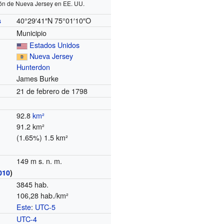
ón de Nueva Jersey en EE. UU.
40°29′41″N
75°01′10″O
s
Municipio
Estados Unidos
Nueva Jersey
Hunterdon
James Burke
21 de febrero de 1798
92.8
km²
91.2 km²
(1.65%) 1.5 km²
149 m s. n. m.
010
)
3845 hab.
106,28 hab./km²
Este
:
UTC-5
o
UTC-4