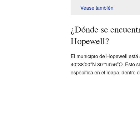
Véase también
¿Dónde se encuentr
Hopewell?
El municipio de Hopewell está 
40°38′00″N 80°14′56″O. Esto si
específica en el mapa, dentro d