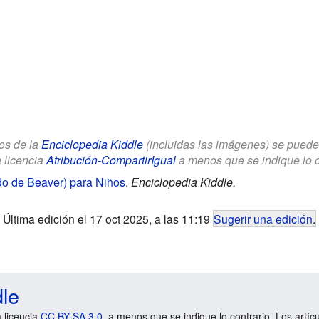
los de la
Enciclopedia Kiddle
(incluidas las imágenes) se puede u
a licencia
Atribución-CompartirIgual
a menos que se indique lo con
o de Beaver) para Niños
.
Enciclopedia Kiddle.
Última edición el 17 oct 2025, a las 11:19
Sugerir una edición
.
dle
a licencia
CC BY-SA 3.0
, a menos que se indique lo contrario. Los artíc