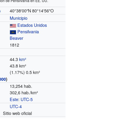
ión de Pensilvania en EE. UU.
40°38′00″N
80°14′56″O
s
Municipio
Estados Unidos
Pensilvania
Beaver
1812
44.3
km²
43.8 km²
(1.17%) 0.5 km²
000
)
13,254 hab.
302,6 hab./km²
Este
:
UTC-5
o
UTC-4
Sitio web oficial