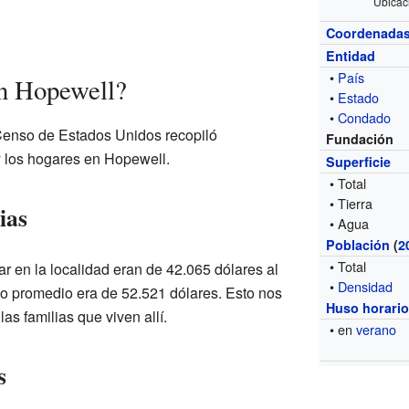
Ubicac
Coordenada
Entidad
•
País
en Hopewell?
•
Estado
•
Condado
 Censo de Estados Unidos recopiló
Fundación
y los hogares en Hopewell.
Superficie
• Total
• Tierra
ias
• Agua
Población
(
2
• Total
r en la localidad eran de 42.065 dólares al
•
Densidad
eso promedio era de 52.521 dólares. Esto nos
Huso horari
as familias que viven allí.
• en
verano
s