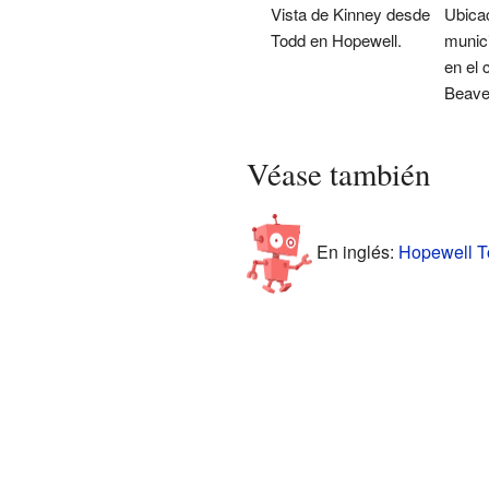
Vista de Kinney desde
Ubicac
Todd en Hopewell.
munic
en el
Beave
Véase también
En inglés:
Hopewell To