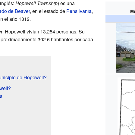
inglés:
Hopewell Township
) es una
ado de Beaver
, en el estado de
Pensilvania
,
Mu
n el año 1812.
en Hopewell vivían 13.254 personas. Su
aproximadamente 302.6 habitantes por cada
unicipio de Hopewell?
well?
as