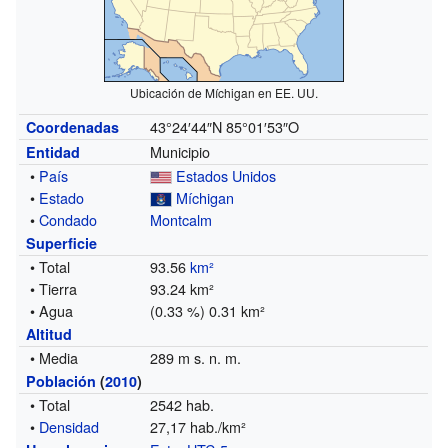
Ubicación de Míchigan en EE. UU.
43°24′44″N
85°01′53″O
Coordenadas
Municipio
Entidad
•
País
Estados Unidos
•
Estado
Míchigan
•
Condado
Montcalm
Superficie
• Total
93.56
km²
• Tierra
93.24 km²
• Agua
(0.33 %) 0.31 km²
Altitud
• Media
289 m s. n. m.
Población
(
2010
)
• Total
2542 hab.
•
Densidad
27,17 hab./km²