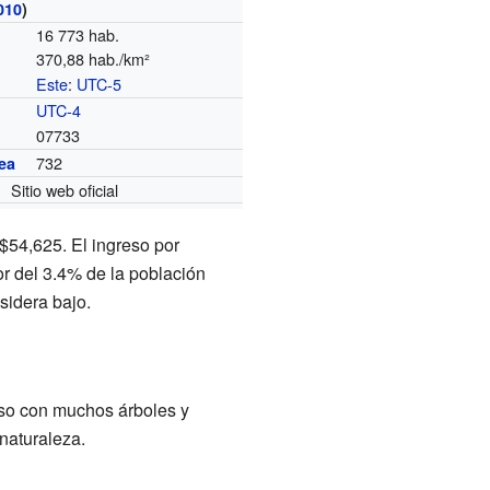
010
)
16 773 hab.
370,88 hab./km²
Este
:
UTC-5
o
UTC-4
07733
732
ea
Sitio web oficial
$54,625. El ingreso por
or del 3.4% de la población
sidera bajo.
so con muchos árboles y
 naturaleza.