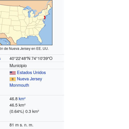
ón de Nueva Jersey en EE. UU.
40°22′48″N
74°10′39″O
s
Municipio
Estados Unidos
Nueva Jersey
Monmouth
46.8
km²
46.5 km²
(0.64%) 0.3 km²
81 m s. n. m.