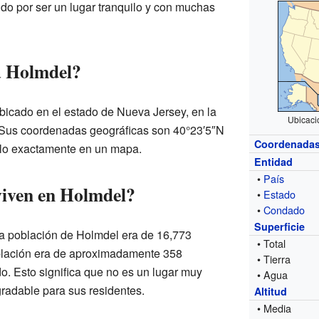
do por ser un lugar tranquilo y con muchas
a Holmdel?
bicado en el estado de Nueva Jersey, en la
Ubicaci
 Sus coordenadas geográficas son 40°23′5″N
Coordenada
rlo exactamente en un mapa.
Entidad
•
País
viven en Holmdel?
•
Estado
•
Condado
Superficie
la población de Holmdel era de 16,773
• Total
blación era de aproximadamente 358
• Tierra
o. Esto significa que no es un lugar muy
• Agua
gradable para sus residentes.
Altitud
• Media