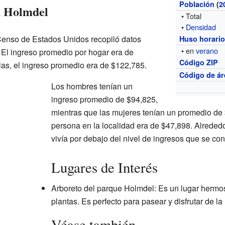
Población
(
2
n Holmdel
• Total
•
Densidad
 Censo de Estados Unidos recopiló datos
Huso horari
• en
verano
 El ingreso promedio por hogar era de
Código ZIP
ias, el ingreso promedio era de $122,785.
Código de ár
Los hombres tenían un
ingreso promedio de $94,825,
mientras que las mujeres tenían un promedio de 
persona en la localidad era de $47,898. Alreded
vivía por debajo del nivel de ingresos que se con
Lugares de Interés
Arboreto del parque Holmdel: Es un lugar hermo
plantas. Es perfecto para pasear y disfrutar de la
Véase también