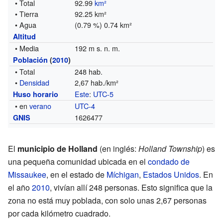
• Total
92.99
km²
• Tierra
92.25 km²
• Agua
(0.79 %) 0.74 km²
Altitud
• Media
192 m s. n. m.
Población
(
2010
)
• Total
248 hab.
•
Densidad
2,67 hab./km²
Este
:
UTC-5
Huso horario
• en
verano
UTC-4
1626477
GNIS
El
municipio de Holland
(en inglés:
Holland Township
) es
una pequeña comunidad ubicada en el
condado de
Missaukee
, en el estado de
Míchigan
,
Estados Unidos
. En
el año
2010
, vivían allí 248 personas. Esto significa que la
zona no está muy poblada, con solo unas 2,67 personas
por cada kilómetro cuadrado.