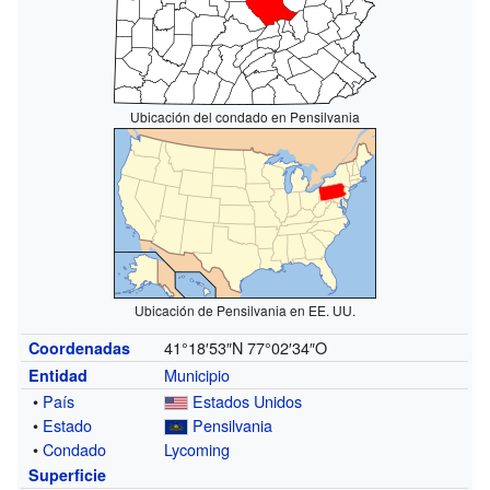
Ubicación del condado en Pensilvania
Ubicación de Pensilvania en EE. UU.
41°18′53″N
77°02′34″O
Coordenadas
Municipio
Entidad
•
País
Estados Unidos
•
Estado
Pensilvania
•
Condado
Lycoming
Superficie