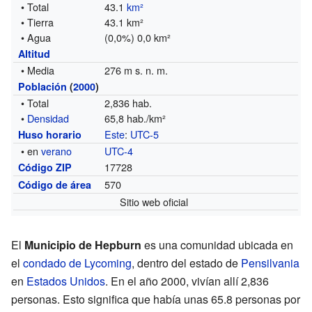
• Total
43.1
km²
• Tierra
43.1 km²
• Agua
(0,0%) 0,0 km²
Altitud
• Media
276 m s. n. m.
Población
(
2000
)
• Total
2,836 hab.
•
Densidad
65,8 hab./km²
Este
:
UTC-5
Huso horario
• en
verano
UTC-4
17728
Código ZIP
570
Código de área
Sitio web oficial
El
Municipio de Hepburn
es una comunidad ubicada en
el
condado de Lycoming
, dentro del estado de
Pensilvania
en
Estados Unidos
. En el año 2000, vivían allí 2,836
personas. Esto significa que había unas 65.8 personas por