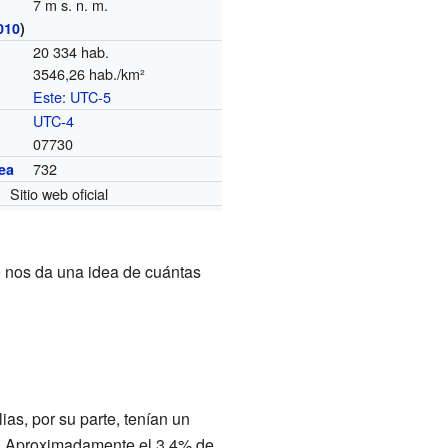
7 m s. n. m.
010
)
20 334 hab.
3546,26 hab./km²
Este
:
UTC-5
o
UTC-4
07730
732
ea
Sitio web oficial
o nos da una idea de cuántas
as, por su parte, tenían un
2. Aproximadamente el 3.4% de