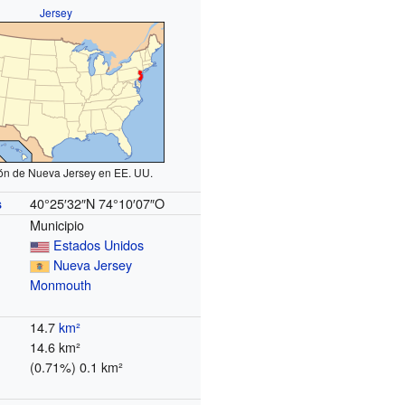
Jersey
ón de Nueva Jersey en EE. UU.
40°25′32″N
74°10′07″O
s
Municipio
Estados Unidos
Nueva Jersey
Monmouth
14.7
km²
14.6 km²
(0.71%) 0.1 km²