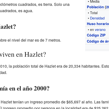
• Media
kilómetros cuadrados, es tierra. Solo una
Población
(
2
cuadrados, es agua.
• Total
•
Densidad
Huso horari
azlet?
• en
verano
Código ZIP
bre el nivel del mar es de 7 metros.
Código de ár
viven en Hazlet?
010, la población total de Hazlet era de 20,334 habitantes. Est
dad.
ía en el año 2000?
Hazlet tenían un ingreso promedio de $65,697 al año. Las famili
El ingreso promedio por persona en la localidad era de $25,26