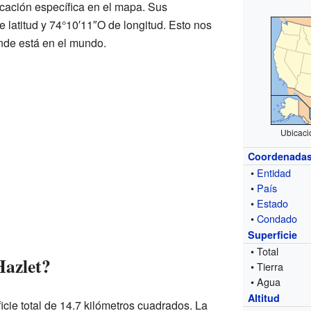
cación específica en el mapa. Sus
latitud y 74°10′11″O de longitud. Esto nos
de está en el mundo.
Ubicaci
Coordenada
•
Entidad
•
País
•
Estado
•
Condado
Superficie
• Total
Hazlet?
• Tierra
• Agua
Altitud
icie total de 14.7 kilómetros cuadrados. La