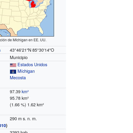
ción de Míchigan en EE. UU.
43°46′21″N
85°30′14″O
s
Municipio
Estados Unidos
Míchigan
Mecosta
97.39
km²
95.78 km²
(1.66 %) 1.62 km²
290 m s. n. m.
010
)
3292 hab.