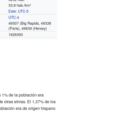
33,8 hab./km²
Este
:
UTC-5
o
UTC-4
49307 (Big Rapids, 49338
(Paris), 49639 (Hersey)
1626393
n 1% de la población era
 otras etnias. El 1,37% de los
oblación era de origen hispano