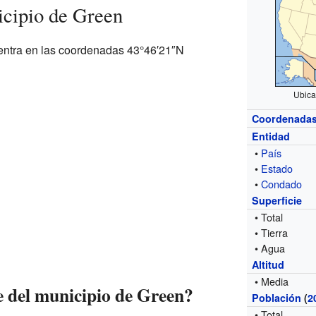
icipio de Green
entra en las coordenadas 43°46′21″N
Ubica
Coordenada
Entidad
•
País
•
Estado
•
Condado
Superficie
• Total
• Tierra
• Agua
Altitud
• Media
ie del municipio de Green?
Población
(
2
• Total