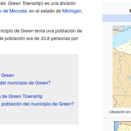
lés:
Green Township
) es una división
o de Mecosta
, en el estado de
Míchigan
,
unicipio de Green tenía una población de
e población era de 33,8 personas por
e Green
 del municipio de Green?
as de Green Township
población del municipio de Green?
Ubicación en