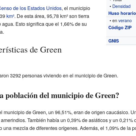
•
Densidad
 Censo de los Estados Unidos
, el municipio
Huso horari
,39
km²
. De esta área, 95,78 km² son tierra
• en
verano
 agua. Esto significa que el 1,66% de su
Código ZIP
a.
GNIS
erísticas de Green
traron 3292 personas viviendo en el municipio de Green.
 población del municipio de Green?
el municipio de Green, un 96,51%, eran de origen caucásico. U
amerindios. También había un 0,39% de asiáticos y un 0,21% de
mo una mezcla de diferentes orígenes. Además, el 1,09% de la p