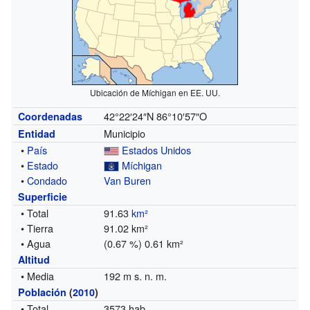
Ubicación de Míchigan en EE. UU.
42°22′24″N
86°10′57″O
Coordenadas
Municipio
Entidad
•
País
Estados Unidos
•
Estado
Míchigan
•
Condado
Van Buren
Superficie
• Total
91.63
km²
• Tierra
91.02 km²
• Agua
(0.67 %) 0.61 km²
Altitud
• Media
192 m s. n. m.
Población
(
2010
)
• Total
3573 hab.