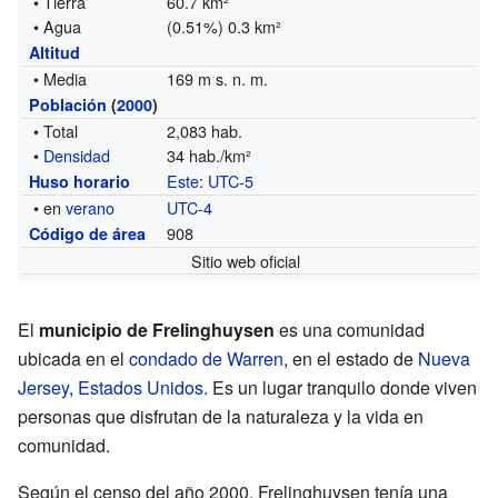
• Tierra
60.7 km²
• Agua
(0.51%) 0.3 km²
Altitud
• Media
169 m s. n. m.
Población
(
2000
)
• Total
2,083 hab.
•
Densidad
34 hab./km²
Este
:
UTC-5
Huso horario
• en
verano
UTC-4
908
Código de área
Sitio web oficial
El
municipio de Frelinghuysen
es una comunidad
ubicada en el
condado de Warren
, en el estado de
Nueva
Jersey
,
Estados Unidos
. Es un lugar tranquilo donde viven
personas que disfrutan de la naturaleza y la vida en
comunidad.
Según el censo del año 2000, Frelinghuysen tenía una