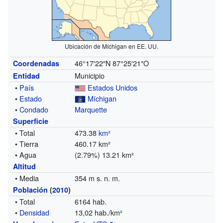
Ubicación de Míchigan en EE. UU.
46°17′22″N
87°25′21″O
Coordenadas
Municipio
Entidad
•
País
Estados Unidos
•
Estado
Míchigan
•
Condado
Marquette
Superficie
• Total
473.38
km²
• Tierra
460.17 km²
• Agua
(2.79%) 13.21 km²
Altitud
• Media
354 m s. n. m.
Población
(
2010
)
• Total
6164 hab.
•
Densidad
13,02 hab./km²